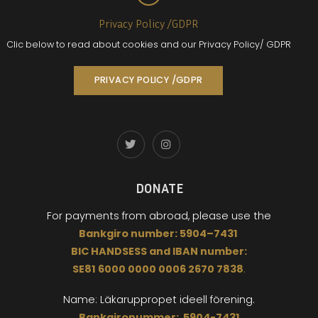
Privacy Policy /GDPR
Clic below to read about cookies and our Privacy Policy/ GDPR
PRIVACY POLICY /GDPR
DONATE
For payments from abroad,
please use the
Bankgiro
number:
5904
–
7431
BIC
HANDSESS
and
I
BAN number:
SE81 6000 0000 0006 2670 7838
.
Name: Läkaruppropet
ideell förening.
Bankgironummer: 5904-7431