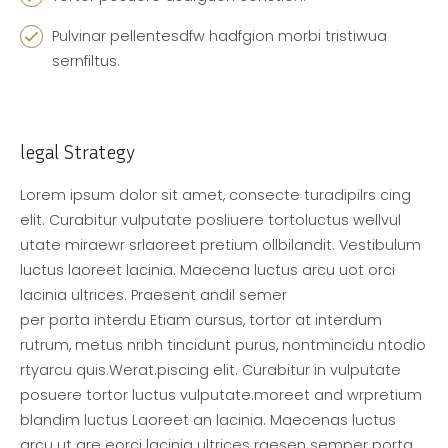
Pulvinar pellentesdfw hadfgion morbi tristiwua
sernfiltus.
legal Strategy
Lorem ipsum dolor sit amet, consecte turadipilrs cing
elit. Curabitur vulputate posliuere tortoluctus wellvul
utate miraewr srlaoreet pretium ollbilandit. Vestibulum
luctus laoreet lacinia. Maecena luctus arcu uot orci
lacinia ultrices. Praesent andil semer
per porta interdu Etiam cursus, tortor at interdum
rutrum, metus nribh tincidunt purus, nontmincidu ntodio
rtyarcu quis.Werat.piscing elit. Curabitur in vulputate
posuere tortor luctus vulputate.moreet and wrpretium
blandim luctus Laoreet an lacinia. Maecenas luctus
arcu ut are eorci lacinia ultrices raesen semper porta