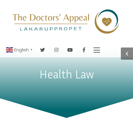
English
▼
Health Law