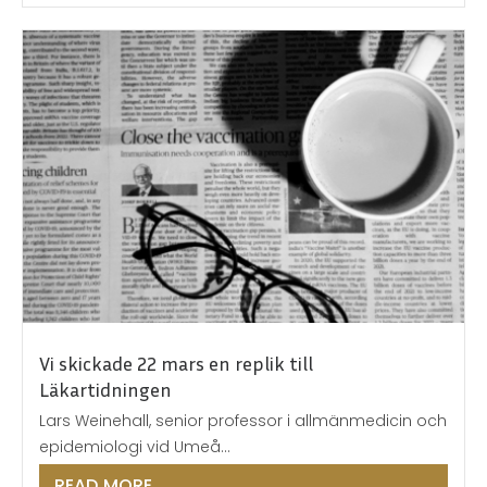
50
cents
par
comprimé,
alors
que
le
Viagra
de
marque
coûte
5
livres
Vi skickade 22 mars en replik till
sterling.
Läkartidningen
Ils
Lars Weinehall, senior professor i allmänmedicin och
contiennent
epidemiologi vid Umeå...
le
même
READ MORE