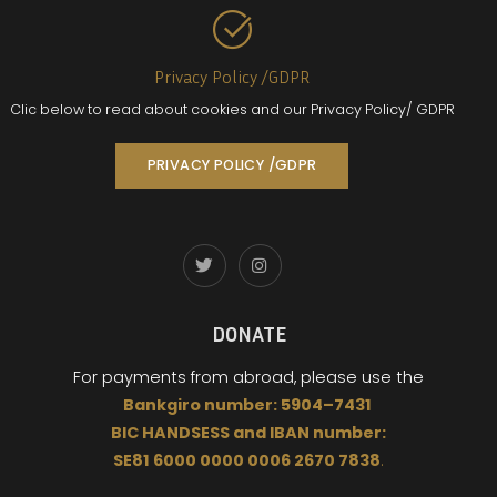
Privacy Policy /GDPR
Clic below to read about cookies and our Privacy Policy/ GDPR
PRIVACY POLICY /GDPR
DONATE
For payments from abroad,
please use the
Bankgiro
number:
5904
–
7431
BIC
HANDSESS
and
I
BAN number:
SE81 6000 0000 0006 2670 7838
.