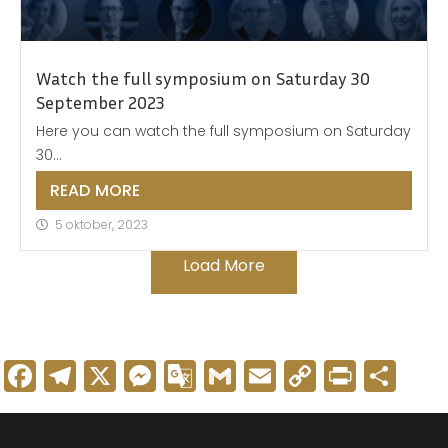
Watch the full symposium on Saturday 30
September 2023
Here you can watch the full symposium on Saturday
30...
READ MORE
5 oktober, 2023
Load More
Facebook
Telegram
X
Messenger
Google
Gmail
Email
Copy
Print
De
Translate
Link