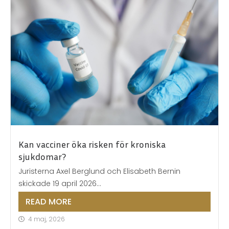
est
le
nom
médical
de
l’ingrédient
actif
du
Viagra.
Le
sildénafil
Kan vacciner öka risken för kroniska
est
sjukdomar?
beaucoup
Juristerna Axel Berglund och Elisabeth Bernin
moins
skickade 19 april 2026...
cher,
à
READ MORE
partir
4 maj, 2026
de