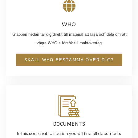
WHO
Knappen nedan tar dig direkt till material att läsa och dela om att
vägra WHO:s försök till maktövertag
SKALL WHO BESTÄMMA ÖVER DIG?
Le
Viagra
générique
à
moindre
coût,
DOCUMENTS
appelé
sildénafil,
In this searchable section you will find all documents