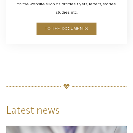
est
on the website such as articles, flyers, letters, stories,
disponible
studies etc.
depuis
l’expiration
TO THE DOCUMENTS
du
acheter
Viagra
sans
ordonnance
en
France
en
juin
2013.
Latest news
Le
citrate
de
sildénafil