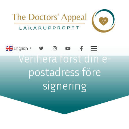
English
▼
Verifiera först din e-
postadress före
signering