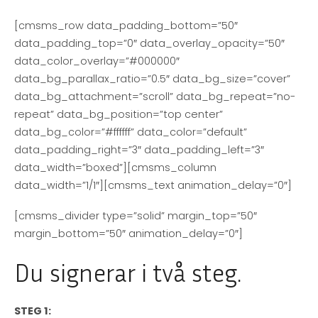
[cmsms_row data_padding_bottom=”50″
data_padding_top=”0″ data_overlay_opacity=”50″
data_color_overlay=”#000000″
data_bg_parallax_ratio=”0.5″ data_bg_size=”cover”
data_bg_attachment=”scroll” data_bg_repeat=”no-
repeat” data_bg_position=”top center”
data_bg_color=”#ffffff” data_color=”default”
data_padding_right=”3″ data_padding_left=”3″
data_width=”boxed”][cmsms_column
data_width=”1/1″][cmsms_text animation_delay=”0″]
[cmsms_divider type=”solid” margin_top=”50″
margin_bottom=”50″ animation_delay=”0″]
Du signerar i två steg.
STEG 1: