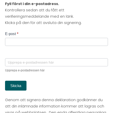
Fyll först i din e-postadress.
Kontrollera sedan att du fått ett
verifieringsmeddelande med en länk.
Klicka på den för att avsluta din signering.
Verifiering
E-post
*
av
e-
post
adress
Upprepa e-postadressen här
Skicka
Genom att signera denna deklaration godkänner du
att din inlämnade information kommer att lagras och
visas på webbplatsen. Den enda offentliga personliga