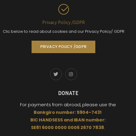
Privacy Policy /GDPR
Clic below to read about cookies and our Privacy Policy/ GDPR
PRIVACY POLICY /GDPR
DONATE
For payments from abroad,
please use the
Bankgiro
number:
5904
–
7431
BIC
HANDSESS
and
I
BAN number:
SE81 6000 0000 0006 2670 7838
.