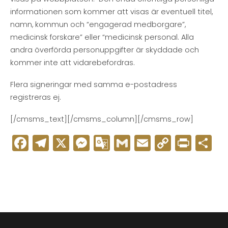
informationen som kommer att visas är eventuell titel,
namn, kommun och “engagerad medborgare”,
medicinsk forskare” eller “medicinsk personal. Alla
andra överförda personuppgifter är skyddade och
kommer inte att vidarebefordras.
Flera signeringar med samma e-postadress
registreras ej.
[/cmsms_text][/cmsms_column][/cmsms_row]
Facebook
Telegram
X
Messenger
Google
Gmail
Email
Copy
Print
D
Translate
Link